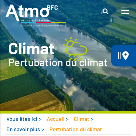
Aller
au
contenu
principal
Climat
||
Pertubation du climat
Vous êtes ici
>
Accueil
>
Climat
>
En savoir plus
>
Pertubation du climat