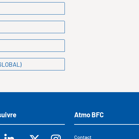
GLOBAL)
suivre
Atmo BFC
Contact