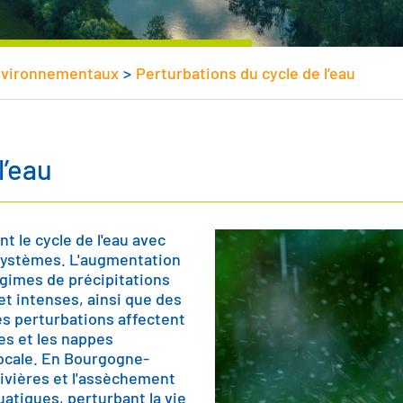
vironnementaux
>
Perturbations du cycle de l’eau
l’eau
 le cycle de l'eau avec
systèmes. L'augmentation
égimes de précipitations
t intenses, ainsi que des
es perturbations affectent
es et les nappes
locale. En Bourgogne-
ivières et l'assèchement
atiques, perturbant la vie