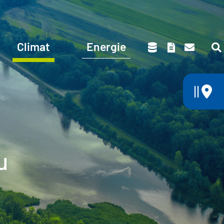
Climat
Energie
||
u