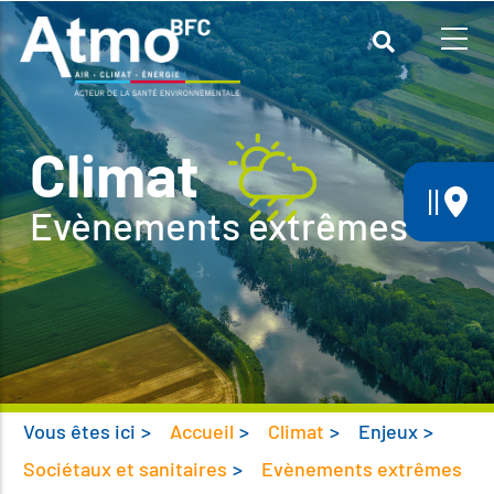
Aller
au
contenu
principal
Climat
||
Evènements extrêmes
Vous êtes ici
>
Accueil
>
Climat
>
Enjeux
>
Sociétaux et sanitaires
>
Evènements extrêmes