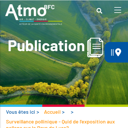
Aller
au
contenu
principal
Publication
||
Vous êtes ici
>
Accueil
>
>
Surveillance pollinique - Quid de l'exposition aux
pollens sur le Pays de Lure?