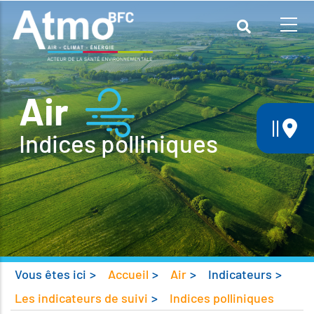
Aller
au
contenu
principal
Air
||
Indices polliniques
Vous êtes ici
>
Accueil
>
Air
>
Indicateurs
>
Les indicateurs de suivi
>
Indices polliniques